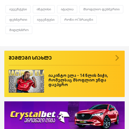
იუვენტუსი
ინგლისი
იტალია
მსოფლიო ფეხბურთი
ფეხბურთი
იუვენტუსი
რონი ო\'ბრაიენი
მიდლსბრო
შემდეგი სიახლე
იაკინტო ელა - 14 წლის ბიჭი,
რომელსაც მსოფლიო უნდა
დაეპყრო