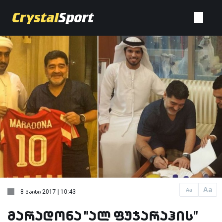
Aa
Aa
8 მაისი 2017 | 10:43
მარადონა "ალ ფუჯარაჰის"