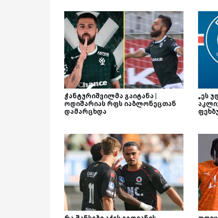
ჭანტურიშვილმა გაიტანა |
„ეს უ
ოდიშარიას რფს იაბლონეცთან
აკლი
დამარცხდა
ფეხბ