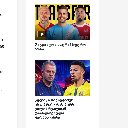
,
,
და
7 აგვისტოს სატრანსფერო
ის
ზონა
ა
ი
ს
„ფლიკი მიქაუტაძეს
.
ესაუბრა“ - რას წერს
ვილიარეალთან
დაახლოებული
ჟურნალისტი