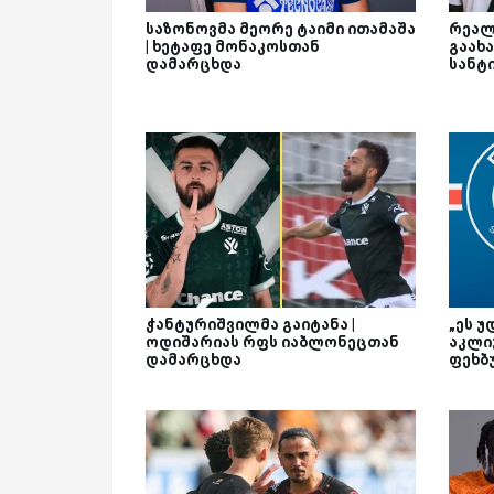
საზონოვმა მეორე ტაიმი ითამაშა
რეალ
| ხეტაფე მონაკოსთან
გაახა
დამარცხდა
სანტ
ჭანტურიშვილმა გაიტანა |
„ეს უ
ოდიშარიას რფს იაბლონეცთან
აკლი
დამარცხდა
ფეხბ