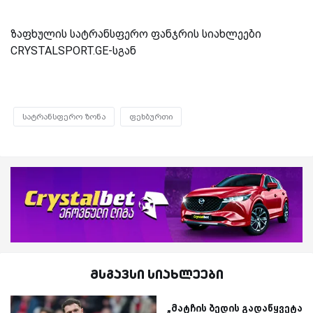
ზაფხულის სატრანსფერო ფანჯრის სიახლეები
CRYSTALSPORT.GE-სგან
სატრანსფერო ზონა
ფეხბურთი
მსგავსი სიახლეები
„მატჩის ბედის გადაწყვეტა