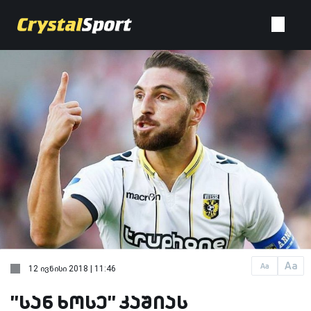
Aa
Aa
12 ივნისი 2018 | 11:46
''სან ხოსე'' კაშიას