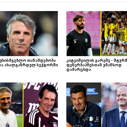
სუხისმგებლო თანამდებობა
კიტეიშვილის გარეშე - შტურ
ლა ახალგაზრდულ სექტორში
ფენერბაჰჩესთან უშანსოდ
დამარცხდა