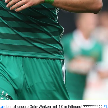
taia
bringt unsere Grün-Weißen mit 1:0 in Führung! ????????⚪
#