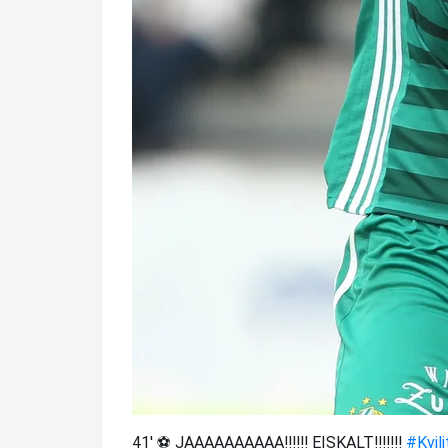
41' ⚽ JAAAAAAAAAA!!!!!! EISKALT!!!!!!!
#Kvili