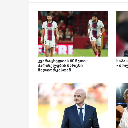
კვარაცხელიას 60 წუთი -
საპა
პარიზელების მარცხი
- ძო
მალიორკასთან