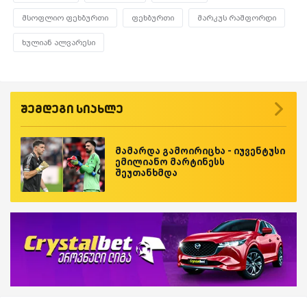
მსოფლიო ფეხბურთი
ფეხბურთი
მარკუს რაშფორდი
ხულიან ალვარესი
შემდეგი სიახლე
მამარდა გამოირიცხა - იუვენტუსი
ემილიანო მარტინესს
შეუთანხმდა