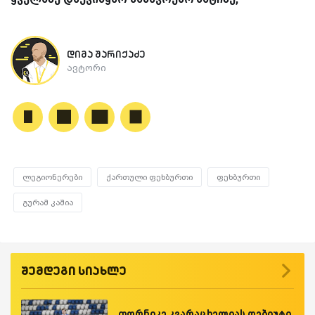
დიმა შარიქაძე
ავტორი
ლეგიონერები
ქართული ფეხბურთი
ფეხბურთი
გურამ კაშია
შემდეგი სიახლე
თორნიკე კვარაცხელიას დებიუტი