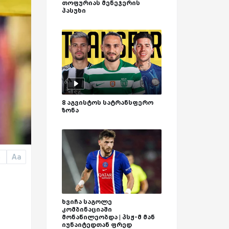
თოფურიას მენეჯერის
პასუხი
8 აგვისტოს სატრანსფერო
ზონა
Aa
a
ხვიჩა საგოლე
კომბინაციაში
მონაწილეობდა | პსჟ-მ მან
იუნაიტედთან ფრედ