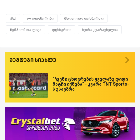
პსჟ
ლეგიონერები
მსოფლიო ფეხბურთი
ჩემპიონთა ლიგა
ფეხბურთი
ხვიჩა კვარაცხელია
შემდეგი სიახლე
“ჩვენი ცხოვრების ყველაზე დიდი
მატჩი იქნება“ - კვარა TNT Sports-
ს ესაუბრა