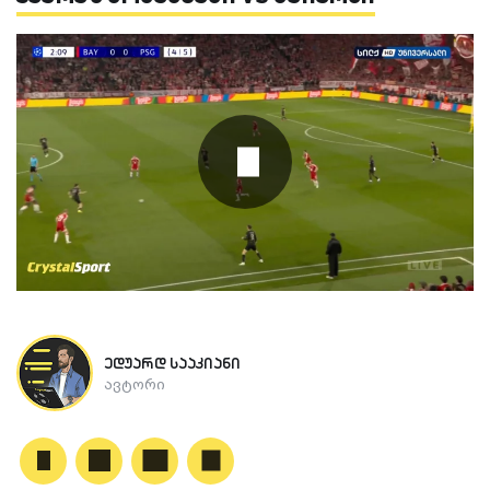
ედუარდ სააკიანი
ავტორი