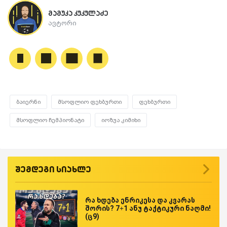
მამუკა კუკულაძე
ავტორი
ბაიერნი
მსოფლიო ფეხბურთი
ფეხბურთი
მსოფლიო ჩემპიონატი
იოზუა კიმიხი
შემდეგი სიახლე
რა ხდება ენრიკესა და კვარას
შორის? 7+1 ანუ ტაქტიკური ნაღმი!
(ც9)