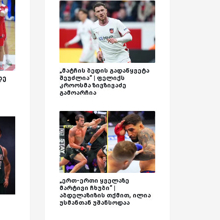
„მატჩის ბედის გადაწყვეტა
დე
შეუძლია“ | ფელიქს
კროოსმა ზივზივაძე
გამოარჩია
„ერთ-ერთი ყველაზე
მარტივი ჩხუბი“ |
აბდელაზიზის თქმით, ილია
უსმანთან უშანსოდაა
ს