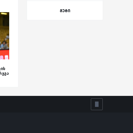
მეტი
ფის
რჯვა