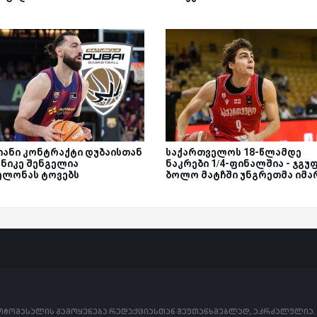
იანი კონტრაქტი დუბაისთან
საქართველოს 18-წლამდე
რნიკე შენგელია
ნაკრები 1/4-ფინალშია - ჯგუ
ელონას ტოვებს
ბოლო მატჩში უნგრეთმა იმა
ფოტომასალის გამოყენება რედაქციასთან შეუთანხმებლად, აკრძალულია.