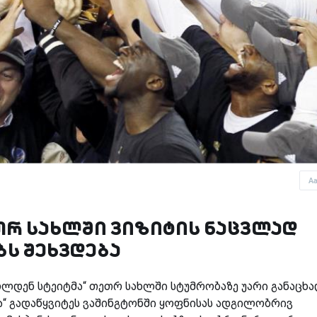
A
თრ სახლში ვიზიტის ნაცვლად
ბს შეხვდება
ოლდენ სტეიტმა“ თეთრ სახლში სტუმრობაზე უარი განაცხა
ა“ გადაწყვიტეს ვაშინგტონში ყოფნისას ადგილობრივ