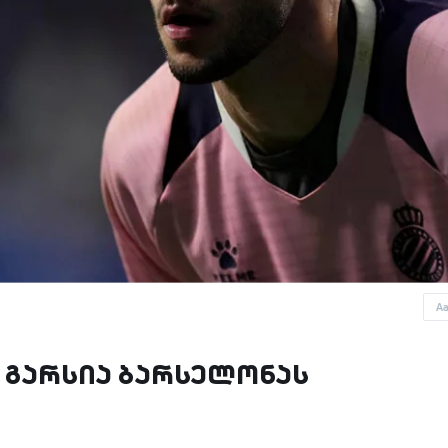
A
 გარსია ბარსელონას