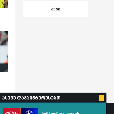
მეტი
ი
ასევე დაგაინტერესებთ
ჩემპიონთა ლიგის