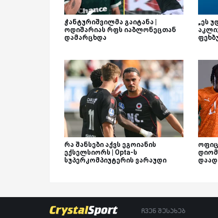
ჭანტურიშვილმა გაიტანა |
„ეს უ
ოდიშარიას რფს იაბლონეცთან
აკლი
დამარცხდა
ფეხბ
რა შანსები აქვს ეგოიანის
ოფიც
ექსელსიორს | Opta-ს
დიომ
სუპერკომპიუტერის ვარაუდი
დაად
ჩვენ შესახებ