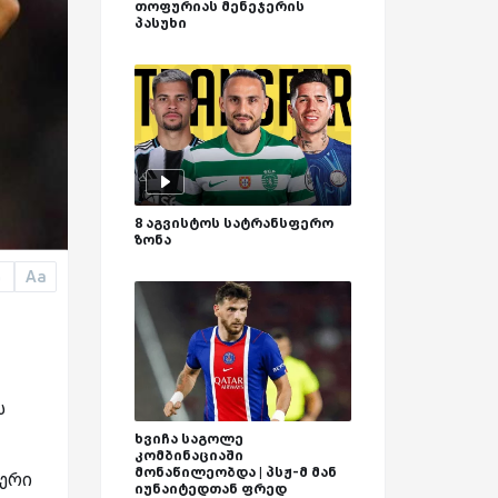
თოფურიას მენეჯერის
პასუხი
8 აგვისტოს სატრანსფერო
ზონა
Aa
a
ს
ხვიჩა საგოლე
კომბინაციაში
მონაწილეობდა | პსჟ-მ მან
მერი
იუნაიტედთან ფრედ