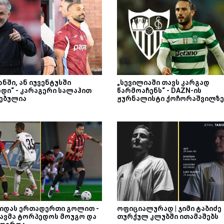
ნში, ან იუვენტუსში
„სევილიაში თავს კარგად
დი“ - კარაგერი სალაჰით
წარმოაჩენს“ - DAZN-ის
ებულია
ჟურნალისტი ქოჩორაშვილზე
იდას ერთადერთი გოლით -
ოფიციალურად | ჯიმი ტაბიძე
ავმა ტორპედოს მოუგო და
თურქულ კლუბში ითამაშებს