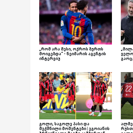
„რომ არა მესი, ოქროს ბურთს
„მილა
მოიგებდა“ - ნეიმარის აგენტის
ველო
ინტერვიუ
გაოც
გოლი, საგოლე პასი და
ალმე
შექმნილი მომენტები | ეგოიანის
რუსთ