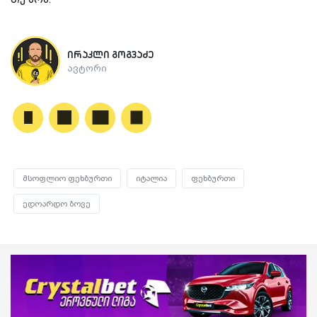
ირაკლი გოგვაძე
ავტორი
მსოფლიო ფეხბურთი
იტალია
ფეხბურთი
ედოარდო ბოვე