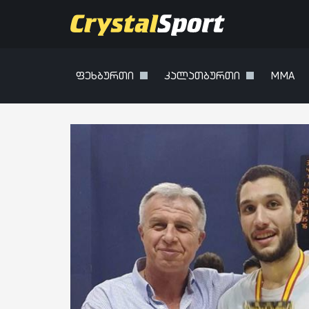
ფეხბურთი
კალათბურთი
MMA