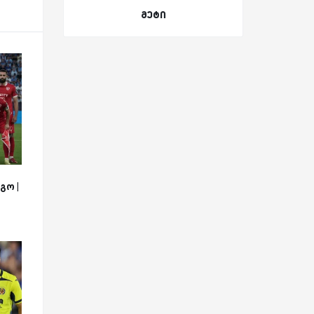
მეტი
გო |