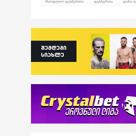
მსოფლიო ფეხბურთი
ფეხბურთი
დანი ა
შემდეგი
სიახლე