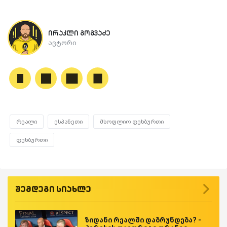
ირაკლი გოგვაძე
ავტორი
რეალი
ესპანეთი
მსოფლიო ფეხბურთი
ფეხბურთი
შემდეგი სიახლე
ზიდანი რეალში დაბრუნდება? -