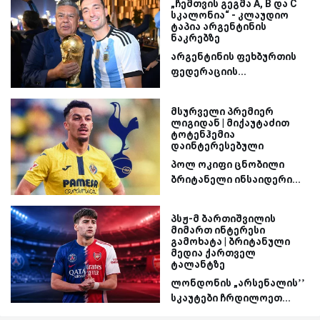
„ჩემთვის გეგმა A, B და C
სკალონია“ - კლაუდიო
ტაპია არგენტინის
ნაკრებზე
არგენტინის ფეხბურთის
ფედერაციის...
მსურველი პრემიერ
ლიგიდან | მიქაუტაძით
ტოტენჰემია
დაინტერესებული
პოლ ოკიფი ცნობილი
ბრიტანელი ინსაიდერი...
პსჟ-მ ბართიშვილის
მიმართ ინტერესი
გამოხატა | ბრიტანული
მედია ქართველ
ტალანტზე
ლონდონის „არსენალის’’
სკაუტები ჩრდილოეთ...