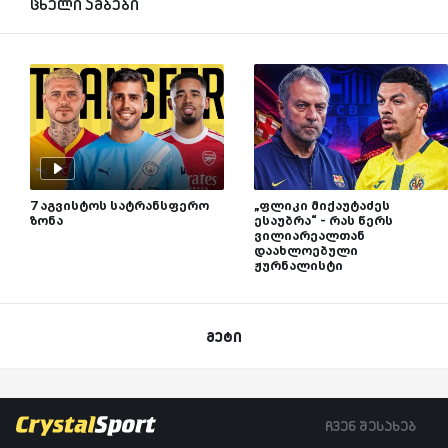
ცხელი ამბები
7 აგვისტოს სატრანსფერო
„ფლიკი მიქაუტაძეს
ზონა
ესაუბრა“ - რას წერს
ვილიარეალთან
დაახლოებული
ჟურნალისტი
მეტი
ჩვენ შესახებ