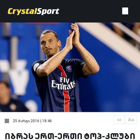
Aa
Aa
25 მარტი 2016 | 18:46
იბრას ერთ-ერთი ტოპ-კლუბი