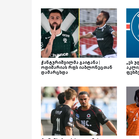
ჭანტურიშვილმა გაიტანა |
„ეს უ
ოდიშარიას რფს იაბლონეცთან
აკლი
დამარცხდა
ფეხბ