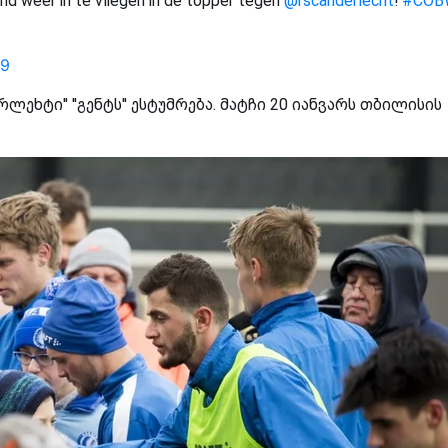
nd weer in te vliegen in de topper tegen
@rscanderlecht
!
#COB
19
ლეხტი'' ''გენტს'' ესტუმრება. მატჩი 20 იანვარს თბილისის