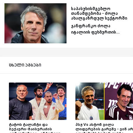
საპასუხისმგებლო
თანამდებობა - ძოლა
ახალგაზრდულ სექტორში
ჯანფრანკო ძოლა
იტალიის ფეხბურთის...
ცხელი ამბები
ტატოს ტალანტი და
პსჟ Vs ასტონ ვილა
ბექაური-მაისურაძის
ლიდერების გარეშე - ვინ არ