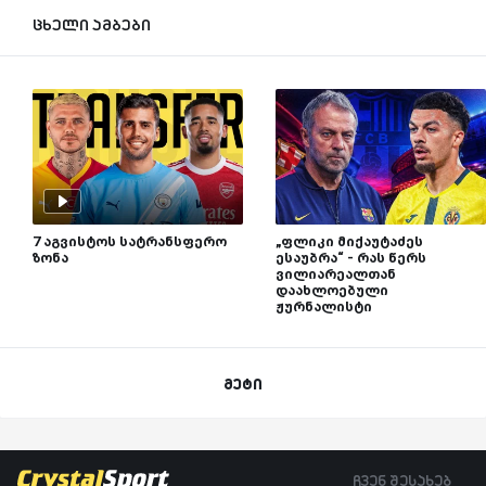
ცხელი ამბები
7 აგვისტოს სატრანსფერო
„ფლიკი მიქაუტაძეს
ზონა
ესაუბრა“ - რას წერს
ვილიარეალთან
დაახლოებული
ჟურნალისტი
მეტი
ჩვენ შესახებ