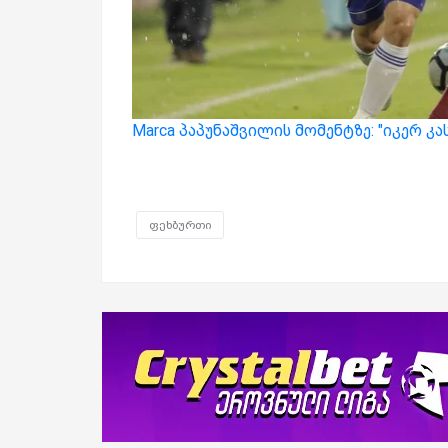
Marca პაპუნაშვილის მომენტზე: "იკერ კ
ფეხბურთი