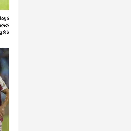
მაყი
აროთ
ფერს