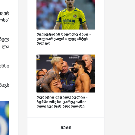
ყვეტ
სა''
მიქაუტაძის საგოლე პასი -
ებულ
ვილიარეალმა ლევანტეს
მოუგო
ა ლა
ანსი
ნავს
რემატჩი აუცილებელია -
ჩემპიონები ცარუკიანი-
ოლივეირას ბრძოლაზე
მეტი