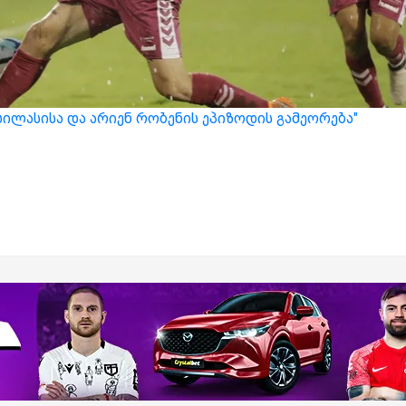
ასილასისა და არიენ რობენის ეპიზოდის გამეორება"