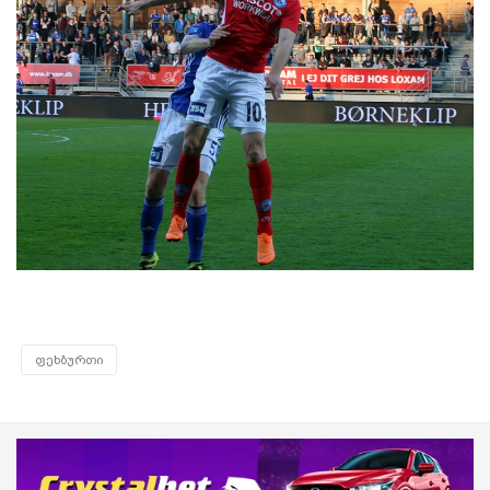
ფეხბურთი