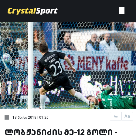
Aa
Aa
18 მაისი 2018 | 01:26
ლობჟანიძის მე-12 გოლი -