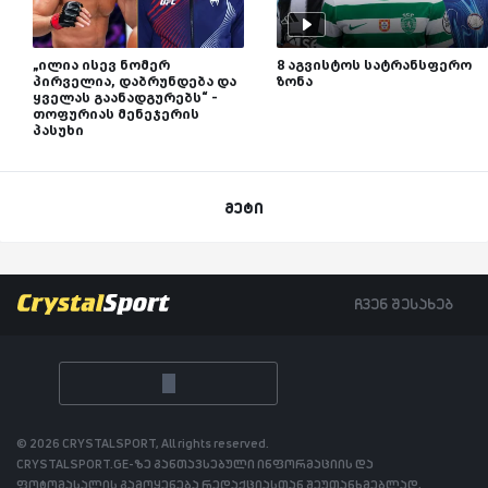
„ილია ისევ ნომერ
8 აგვისტოს სატრანსფერო
პირველია, დაბრუნდება და
ზონა
ყველას გაანადგურებს“ -
თოფურიას მენეჯერის
პასუხი
მეტი
ჩვენ შესახებ
© 2026 CRYSTALSPORT, All rights reserved.
CRYSTALSPORT.GE-ზე განთავსებული ინფორმაციის და
ფოტომასალის გამოყენება რედაქციასთან შეუთანხმებლად,