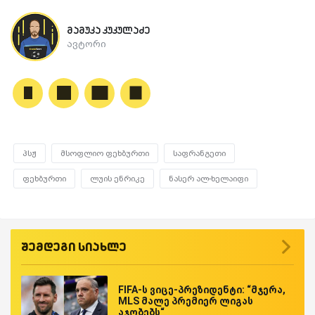
მამუკა კუკულაძე
ავტორი
პსჟ
მსოფლიო ფეხბურთი
საფრანგეთი
ფეხბურთი
ლუის ენრიკე
ნასერ ალ-ხელაიფი
შემდეგი სიახლე
FIFA-ს ვიცე-პრეზიდენტი: “მჯერა,
MLS მალე პრემიერ ლიგას
აჯობებს“