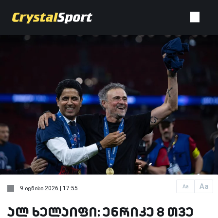
Aa
Aa
9 ივნისი 2026 | 17:55
ალ ხელაიფი: ენრიკე 8 თვე