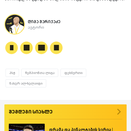
დიმა შარიქაძე
ავტორი
პსჟ
ჩემპიონთა ლიგა
ფეხბურთი
ნასერ ალ-ხელაიფი
შემდეგი სიახლე
დრამა და პენალტების სერია |