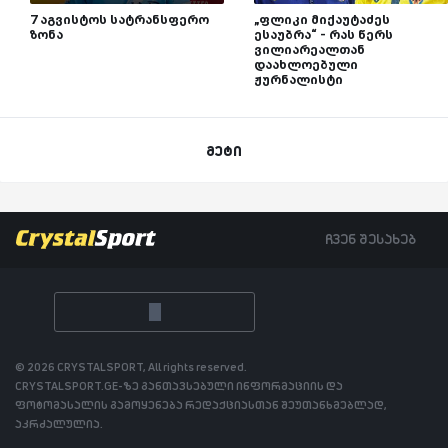
7 აგვისტოს სატრანსფერო
„ფლიკი მიქაუტაძეს
ზონა
ესაუბრა“ - რას წერს
ვილიარეალთან
დაახლოებული
ჟურნალისტი
მეტი
ჩვენ შესახებ
© 2026 CRYSTALSPORT, All rights reserved.
CRYSTALSPORT.GE-ზე განთავსებული ინფორმაციის და
ფოტომასალის გამოყენება რედაქციასთან შეუთანხმებლად,
აკრძალულია.