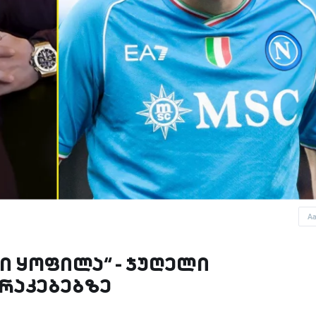
A
 ყოფილა“ - ჯუღელი
რაკებებზე