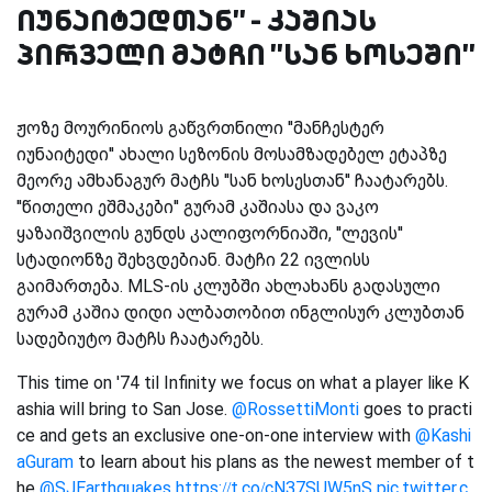
იუნაიტედთან'' - კაშიას
პირველი მატჩი ''სან ხოსეში''
ჟოზე მოურინიოს გაწვრთნილი ''მანჩესტერ
იუნაიტედი'' ახალი სეზონის მოსამზადებელ ეტაპზე
მეორე ამხანაგურ მატჩს ''სან ხოსესთან'' ჩაატარებს.
''წითელი ეშმაკები'' გურამ კაშიასა და ვაკო
ყაზაიშვილის გუნდს კალიფორნიაში, ''ლევის''
სტადიონზე შეხვდებიან. მატჩი 22 ივლისს
გაიმართება. MLS-ის კლუბში ახლახანს გადასული
გურამ კაშია დიდი ალბათობით ინგლისურ კლუბთან
სადებიუტო მატჩს ჩაატარებს.
This time on '74 til Infinity we focus on what a player like K
ashia will bring to San Jose.
@RossettiMonti
goes to practi
ce and gets an exclusive one-on-one interview with
@Kashi
aGuram
to learn about his plans as the newest member of t
he
@SJEarthquakes
https://t.co/cN37SUW5nS
pic.twitter.c