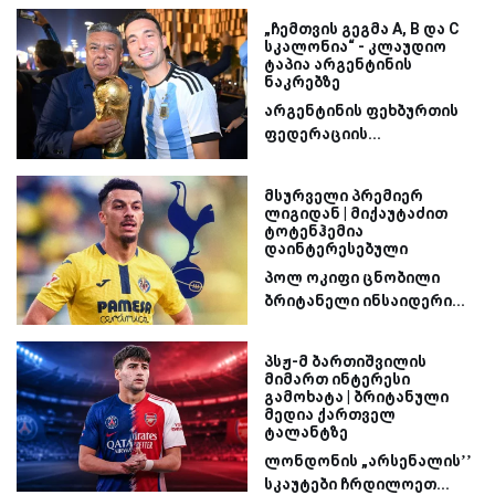
„ჩემთვის გეგმა A, B და C
სკალონია“ - კლაუდიო
ტაპია არგენტინის
ნაკრებზე
არგენტინის ფეხბურთის
ფედერაციის...
მსურველი პრემიერ
ლიგიდან | მიქაუტაძით
ტოტენჰემია
დაინტერესებული
პოლ ოკიფი ცნობილი
ბრიტანელი ინსაიდერი...
პსჟ-მ ბართიშვილის
მიმართ ინტერესი
გამოხატა | ბრიტანული
მედია ქართველ
ტალანტზე
ლონდონის „არსენალის’’
სკაუტები ჩრდილოეთ...