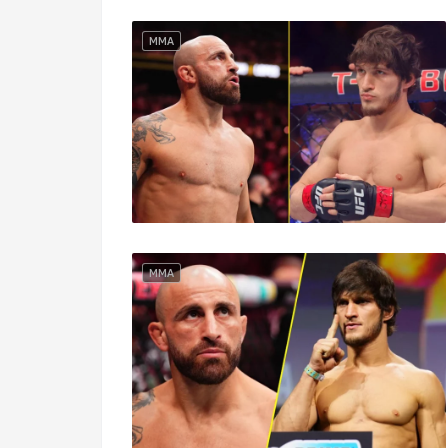
MMA
MMA