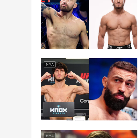
MMA
MMA