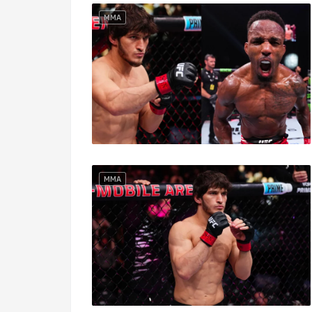
MMA
MMA