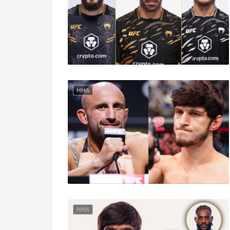
MMA
MMA