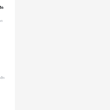
ში
თი
აში