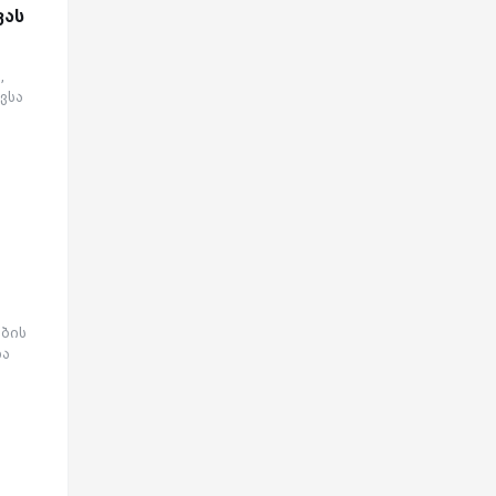
ვას
,
ვსა
ბის
და