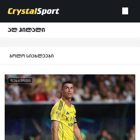
ალ ჰილალი
ბოლო სიახლეები
ფეხბურთი