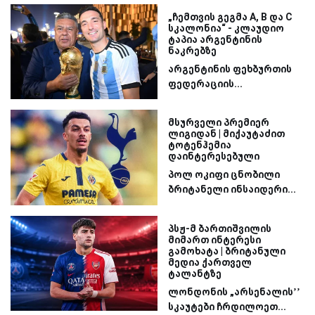
„ჩემთვის გეგმა A, B და C
სკალონია“ - კლაუდიო
ტაპია არგენტინის
ნაკრებზე
არგენტინის ფეხბურთის
ფედერაციის...
მსურველი პრემიერ
ლიგიდან | მიქაუტაძით
ტოტენჰემია
დაინტერესებული
პოლ ოკიფი ცნობილი
ბრიტანელი ინსაიდერი...
პსჟ-მ ბართიშვილის
მიმართ ინტერესი
გამოხატა | ბრიტანული
მედია ქართველ
ტალანტზე
ლონდონის „არსენალის’’
სკაუტები ჩრდილოეთ...