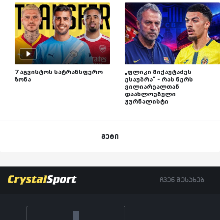
7 აგვისტოს სატრანსფერო
„ფლიკი მიქაუტაძეს
ზონა
ესაუბრა“ - რას წერს
ვილიარეალთან
დაახლოებული
ჟურნალისტი
მეტი
ჩვენ შესახებ