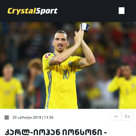
Aa
Aa
20 აპრილი 2018 | 13:26
კარლ-იოჰან იონსონი -