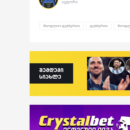
ავტორი
მსოფლიო ფეხბურთი
ფეხბურთი
მსოფლ
შემდეგი
სიახლე