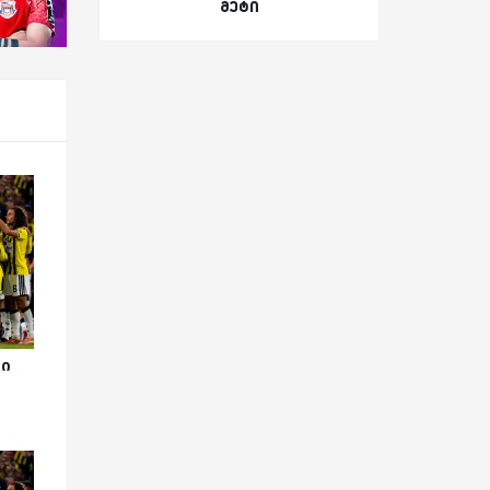
მეტი
მი