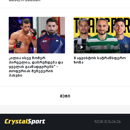
„ილია ისევ ნომერ
8 აგვისტოს სატრანსფერო
პირველია, დაბრუნდება და
ზონა
ყველას გაანადგურებს“ -
თოფურიას მენეჯერის
პასუხი
მეტი
ჩვენ შესახებ