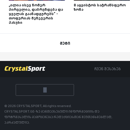
„ილია ისევ ნომერ
8 აგვისტოს სატრანსფერო
პირველია, დაბრუნდება და
ზონა
ყველას გაანადგურებს“ -
თოფურიას მენეჯერის
პასუხი
მეტი
ჩვენ შესახებ
© 2026 CRYSTALSPORT, All rights reserved.
CRYSTALSPORT.GE-ზე განთავსებული ინფორმაციის და
ფოტომასალის გამოყენება რედაქციასთან შეუთანხმებლად,
აკრძალულია.