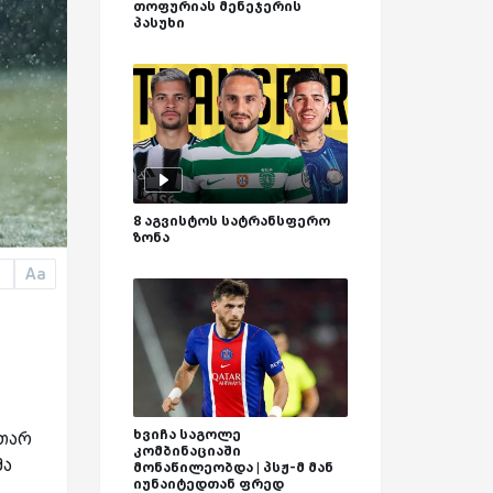
თოფურიას მენეჯერის
პასუხი
8 აგვისტოს სატრანსფერო
ზონა
Aa
a
ხვიჩა საგოლე
უთარ
კომბინაციაში
მა
მონაწილეობდა | პსჟ-მ მან
იუნაიტედთან ფრედ