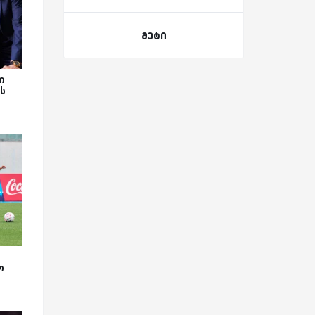
მეტი
ი
ს
ო