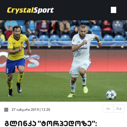
Aa
Aa
27 იანვარი 2019 | 12:20
გლინკა ''ტორპედოზე'':