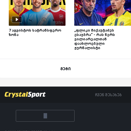
7 აგვისტოს სატრანსფერო
„ფლიკი მიქაუტაძეს
ზონა
ესაუბრა“ - რას წერს
ვილიარეალთან
დაახლოებული
ჟურნალისტი
მეტი
ჩვენ შესახებ