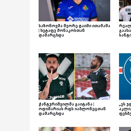
საზონოვმა მეორე ტაიმი ითამაშა
რეალ
| ხეტაფე მონაკოსთან
გაახა
დამარცხდა
სანტ
ჭანტურიშვილმა გაიტანა |
„ეს უ
ოდიშარიას რფს იაბლონეცთან
აკლი
დამარცხდა
ფეხბ