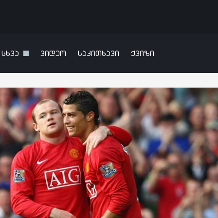
სხვა
ვიდეო
საკითხავი
ქვიზი