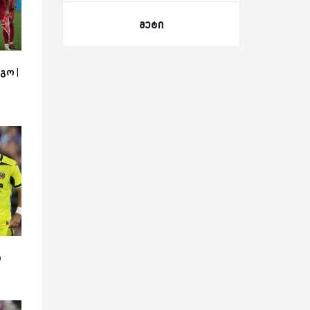
მეტი
გო |
ი