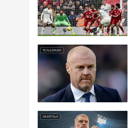
ფეხბურთი
ინგლისი