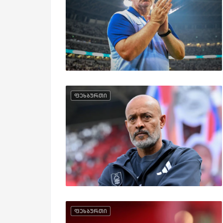
ფეხბურთი
ფეხბურთი