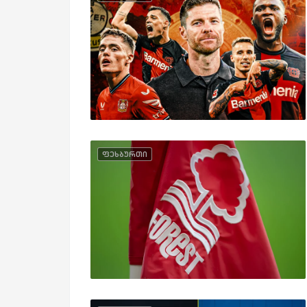
ფეხბურთი