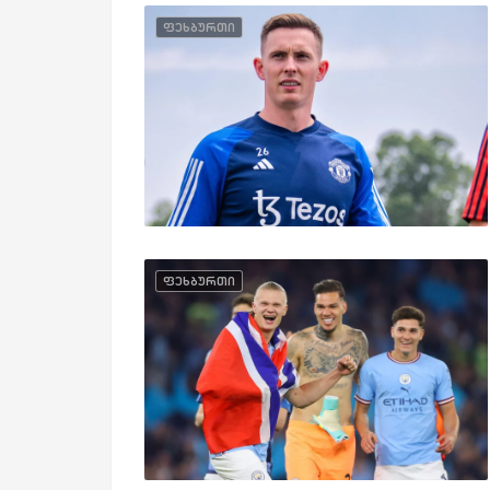
ფეხბურთი
ფეხბურთი