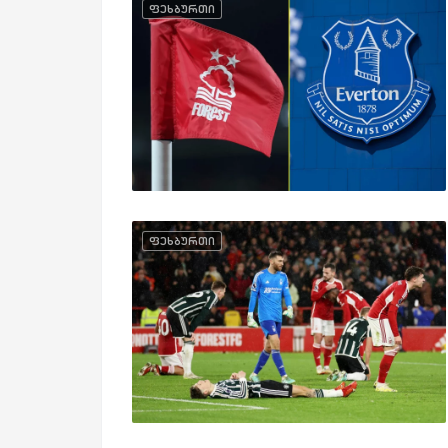
ფეხბურთი
ფეხბურთი