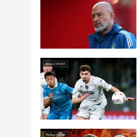
ფეხბურთი
ფეხბურთი