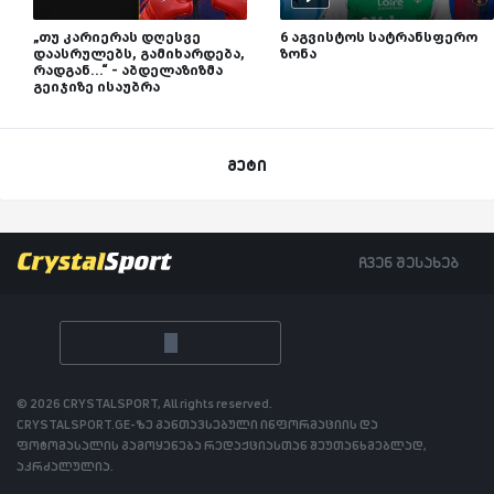
„თუ კარიერას დღესვე
6 აგვისტოს სატრანსფერო
დაასრულებს, გამიხარდება,
ზონა
რადგან...“ - აბდელაზიზმა
გეიჯიზე ისაუბრა
მეტი
ჩვენ შესახებ
© 2026 CRYSTALSPORT, All rights reserved.
CRYSTALSPORT.GE-ზე განთავსებული ინფორმაციის და
ფოტომასალის გამოყენება რედაქციასთან შეუთანხმებლად,
აკრძალულია.