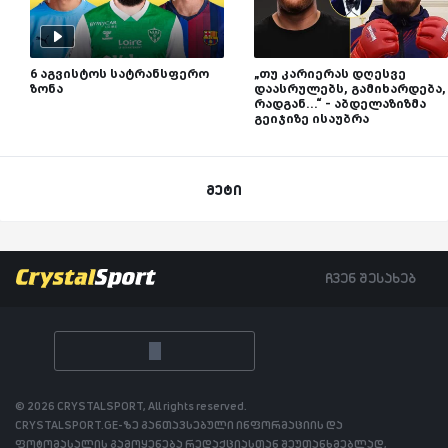
6 აგვისტოს სატრანსფერო
„თუ კარიერას დღესვე
ზონა
დაასრულებს, გამიხარდება,
რადგან...“ - აბდელაზიზმა
გეიჯიზე ისაუბრა
მეტი
ჩვენ შესახებ
© 2026 CRYSTALSPORT, All rights reserved.
CRYSTALSPORT.GE-ზე განთავსებული ინფორმაციის და
ფოტომასალის გამოყენება რედაქციასთან შეუთანხმებლად,