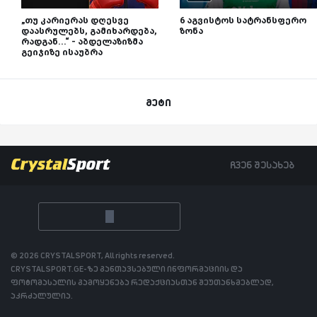
„თუ კარიერას დღესვე
6 აგვისტოს სატრანსფერო
დაასრულებს, გამიხარდება,
ზონა
რადგან...“ - აბდელაზიზმა
გეიჯიზე ისაუბრა
მეტი
ჩვენ შესახებ
© 2026 CRYSTALSPORT, All rights reserved.
CRYSTALSPORT.GE-ზე განთავსებული ინფორმაციის და
ფოტომასალის გამოყენება რედაქციასთან შეუთანხმებლად,
აკრძალულია.