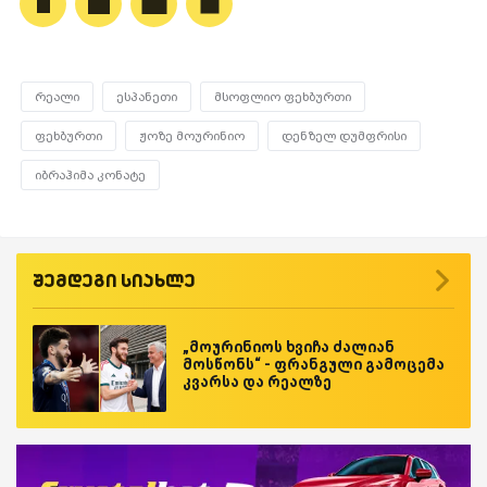
რეალი
ესპანეთი
მსოფლიო ფეხბურთი
ფეხბურთი
ჟოზე მოურინიო
დენზელ დუმფრისი
იბრაჰიმა კონატე
შემდეგი სიახლე
„მოურინიოს ხვიჩა ძალიან
მოსწონს“ - ფრანგული გამოცემა
კვარსა და რეალზე